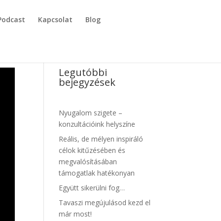
Podcast
Kapcsolat
Blog
Legutóbbi
bejegyzések
Nyugalom szigete –
konzultációink helyszíne
Reális, de mélyen inspiráló
célok kitűzésében és
megvalósításában
támogatlak hatékonyan
Együtt sikerülni fog…
Tavaszi megújulásod kezd el
már most!