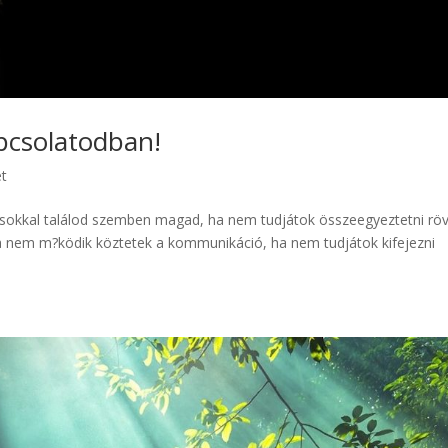
pcsolatodban!
et
ásokkal találod szemben magad, ha nem tudjátok összeegyeztetni röv
Ha nem m?ködik köztetek a kommunikáció, ha nem tudjátok kifejezni