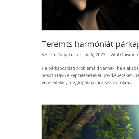
Teremts harmóniát párka
Szerző:
Papp Luca
|
jún 6, 2023
|
Vital Önismer
Ha párkapcsolati problémáid vannak, ha elakad
hosszú távú elképzeléseiteket, jöv?képeteket. 
érzéseiteket, megfogalmazni a számotokra...