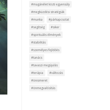
#magánélet közti egyensúly
#megküzdési stratégiák
#munka
#párkapcsolat
#segítség
#siker
#spirituális élmények
#stabilitás
#személyes fejldőés
#tanács
#tavaszi megújulás
#terápia
#változás
#önismeret
#önmegvalósítás