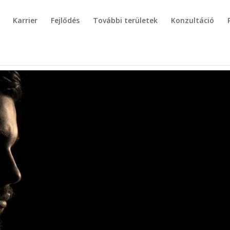
Karrier
Fejlődés
További területek
Konzultáció