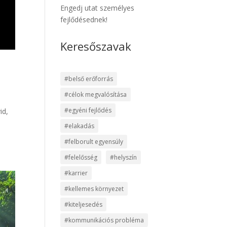
Engedj utat személyes
fejlődésednek!
Keresőszavak
#belső erőforrás
#célok megvalósítása
#egyéni fejlődés
id,
#elakadás
#felborult egyensúly
#felelősség
#helyszín
#karrier
#kellemes környezet
#kiteljesedés
#kommunikációs probléma