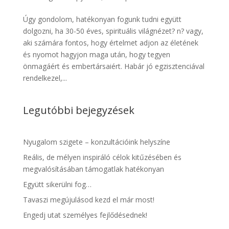
Úgy gondolom, hatékonyan fogunk tudni együtt
dolgozni, ha 30-50 éves, spirituális világnézet? n? vagy,
aki számára fontos, hogy értelmet adjon az életének
és nyomot hagyjon maga után, hogy tegyen
önmagáért és embertársaiért. Habár jó egzisztenciával
rendelkezel,...
Legutóbbi bejegyzések
Nyugalom szigete – konzultációink helyszíne
Reális, de mélyen inspiráló célok kitűzésében és
megvalósításában támogatlak hatékonyan
Együtt sikerülni fog…
Tavaszi megújulásod kezd el már most!
Engedj utat személyes fejlődésednek!