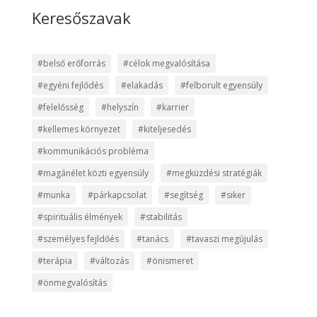
Keresőszavak
#belső erőforrás
#célok megvalósítása
#egyéni fejlődés
#elakadás
#felborult egyensúly
#felelősség
#helyszín
#karrier
#kellemes környezet
#kiteljesedés
#kommunikációs probléma
#magánélet közti egyensúly
#megküzdési stratégiák
#munka
#párkapcsolat
#segítség
#siker
#spirituális élmények
#stabilitás
#személyes fejldőés
#tanács
#tavaszi megújulás
#terápia
#változás
#önismeret
#önmegvalósítás