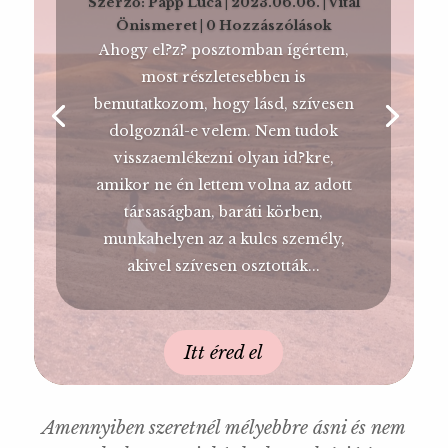
Szerző:
Papp Luca
|
2023.06.06.
|
Vital
Önismeret
| 0 Hozzászólások
Ahogy el?z? posztomban ígértem,
most részletesebben is
bemutatkozom, hogy lásd, szívesen
dolgoznál-e velem. Nem tudok
visszaemlékezni olyan id?kre,
amikor ne én lettem volna az adott
társaságban, baráti körben,
munkahelyen az a kulcs személy,
akivel szívesen osztották...
Itt éred el
Amennyiben szeretnél mélyebbre ásni és nem