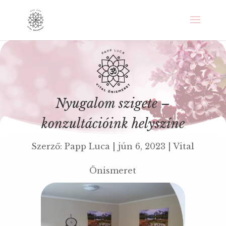
Nyugalom szigete –
konzultációink helyszíne
Szerző:
Papp Luca
|
jún 6, 2023
|
Vital
Önismeret