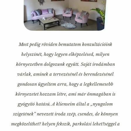
Most pedig röviden bemutatom konzultációink
helyszínét, hogy legyen elképzelésed, milyen
környezetben dolgozunk együtt. Saját irodámban
várlak, aminek a tervezésénél és berendezésénél
gondosan ügyeltem arra, hogy a legkellemesebb
környezetet hozzam létre, ami már önmagában is
gyógyító hatású. A klienseim által a „nyugalom
szigetének” nevezett iroda szép, csendes, de könnyen
megközelíthet? helyen fekszik, parkolási lehet?séggel a