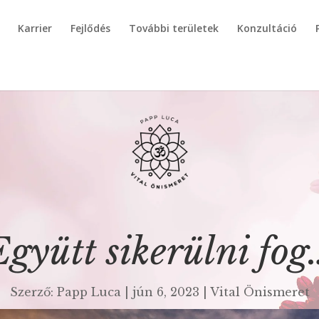
Karrier
Fejlődés
További területek
Konzultáció
Együtt sikerülni fog
Szerző:
Papp Luca
|
jún 6, 2023
|
Vital Önismeret