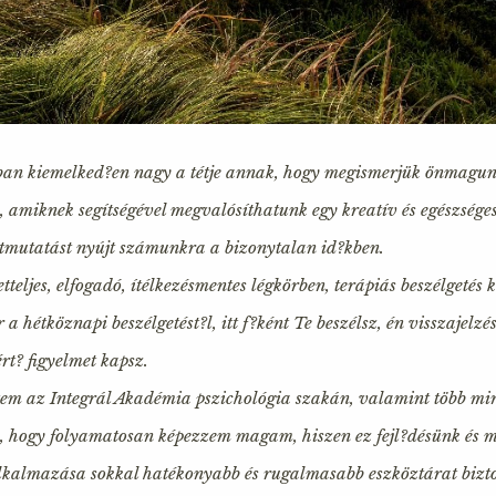
ban kiemelked?en nagy a tétje annak, hogy megismerjük önmagunk
, amiknek segítségével megvalósíthatunk egy kreatív és egészséges 
útmutatást nyújt számunkra a bizonytalan id?kben.
teljes, elfogadó, ítélkezésmentes légkörben, terápiás beszélgetés k
 hétköznapi beszélgetést?l, itt f?ként Te beszélsz, én visszajelzé
rt? figyelmet kapsz.
em az Integrál Akadémia pszichológia szakán, valamint több mint
, hogy folyamatosan képezzem magam, hiszen ez fejl?désünk és 
 alkalmazása sokkal hatékonyabb és rugalmasabb eszköztárat bizt