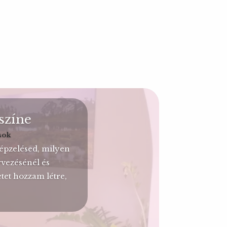
színe
sok
épzelésed, milyen
vezésénél és
et hozzam létre,