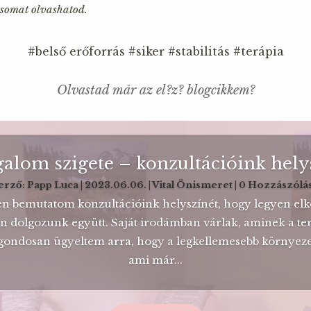
somat olvashatod.
#belső erőforrás
#siker
#stabilitás
#terápia
Olvastad már az el?z? blogcikkem?
alom szigete – konzultációink hely
erző:
Papp Luca
|
2023.06.06.
|
Vital Önismeret
| 0 Hozzászólá
en bemutatom konzultációink helyszínét, hogy legyen elk
n dolgozunk együtt. Saját irodámban várlak, aminek a ter
gondosan ügyeltem arra, hogy a legkellemesebb környezet
ami már...