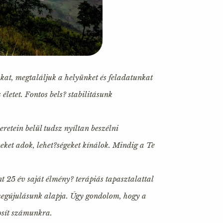
at, megtaláljuk a helyünket és feladatunkat
életet. Fontos bels? stabilitásunk
eretein belül tudsz nyíltan beszélni
seket adok, lehet?ségeket kínálok. Mindig a Te
 25 év saját élmény? terápiás tapasztalattal
megújulásunk alapja. Úgy gondolom, hogy a
osít számunkra.