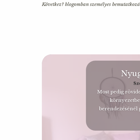
Következ? blogomban személyes bemutatkozá
Nyug
Sz
Most pedig rövid
környezetbe
berendezésénél 