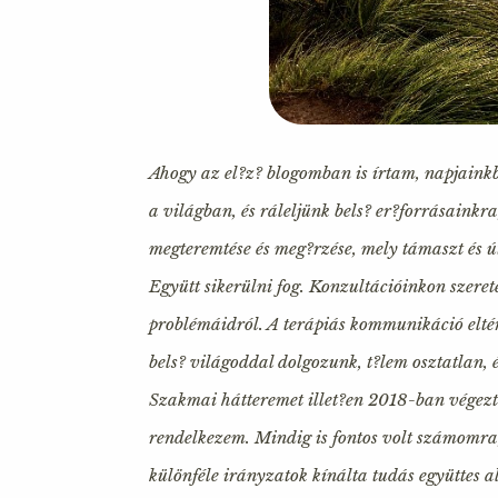
Ahogy az el?z? blogomban is írtam, napjaink
a világban, és ráleljünk bels? er?forrásainkra
megteremtése és meg?rzése, mely támaszt és 
Együtt sikerülni fog. Konzultációinkon szeretet
problémáidról. A terápiás kommunikáció eltér a
bels? világoddal dolgozunk, t?lem osztatlan, é
Szakmai hátteremet illet?en 2018-ban végezt
rendelkezem. Mindig is fontos volt számomra
különféle irányzatok kínálta tudás együttes