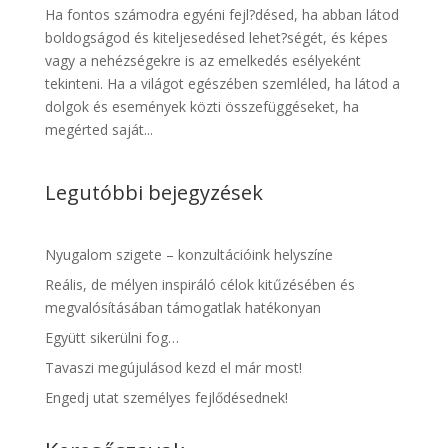
Ha fontos számodra egyéni fejl?désed, ha abban látod
boldogságod és kiteljesedésed lehet?ségét, és képes
vagy a nehézségekre is az emelkedés esélyeként
tekinteni. Ha a világot egészében szemléled, ha látod a
dolgok és események közti összefüggéseket, ha
megérted saját...
Legutóbbi bejegyzések
Nyugalom szigete – konzultációink helyszíne
Reális, de mélyen inspiráló célok kitűzésében és
megvalósításában támogatlak hatékonyan
Együtt sikerülni fog…
Tavaszi megújulásod kezd el már most!
Engedj utat személyes fejlődésednek!