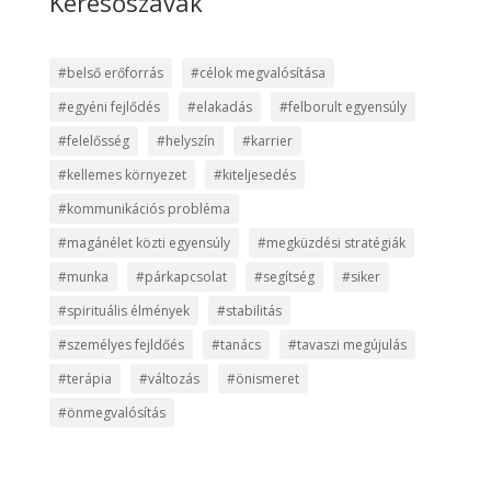
Keresőszavak
#belső erőforrás
#célok megvalósítása
#egyéni fejlődés
#elakadás
#felborult egyensúly
#felelősség
#helyszín
#karrier
#kellemes környezet
#kiteljesedés
#kommunikációs probléma
#magánélet közti egyensúly
#megküzdési stratégiák
#munka
#párkapcsolat
#segítség
#siker
#spirituális élmények
#stabilitás
#személyes fejldőés
#tanács
#tavaszi megújulás
#terápia
#változás
#önismeret
#önmegvalósítás