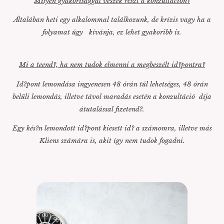
Milyen gyakorisággal veszek részt a konzultáción?
Általában heti egy alkalommal találkozunk, de krízis vagy ha a
folyamat úgy kívánja, ez lehet gyakoribb is.
Mi a teend?, ha nem tudok elmenni a megbeszélt id?pontra?
Id?pont lemondása ingyenesen 48 órán túl lehetséges, 48 órán
belüli lemondás, illetve távol maradás esetén a konzultáció díja
átutalással fizetend?.
Egy kés?n lemondott id?pont kiesett id? a számomra, illetve más
Kliens számára is, akit így nem tudok fogadni.