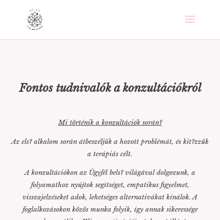
Fontos tudnivalók a konzultációkról
Mi történik a konzultációk során?
Az els? alkalom során átbeszéljük a hozott problémát, és kit?zzük
a terápiás célt.
A konzultációkon az Ügyfél bels? világával dolgozunk, a
folyamathoz nyújtok segítséget, empatikus figyelmet,
visszajelzéseket adok, lehetséges alternativákat kínálok. A
foglalkozásokon közös munka folyik, így annak sikeressége