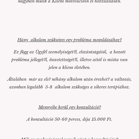
nagyban múlik a Kliens motivációin és hozzáállásán.
Hány alkalom szükséges egy probléma megoldásához?
Ez függ az Ügyfél személyiségét?l, elszántságától, a hozott
probléma jellegét?l, összetettségét?l, illetve attól is mióta van
jelen a kliens életében.
Általában már az els? néhány alkalom után érezhet? a változás,
azonban legalább 5-8 alkalom szükséges a sikeres terápiához.
Mennyibe kerül egy konzultáció?
A konzultáció 50-60 perces, díja 15.000 Ft.